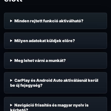
Minden rejtett funkció aktiválható?
Milyen adatokat küldjek előre?
Meg lehet várni a munkát?
CarPlay és Android Auto aktiválásnál kerül
be új fejegység?
Navigáció frissítés és magyar nyelv is
kérhető?