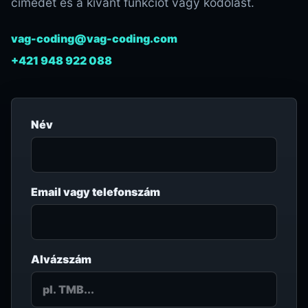
címedet és a kívánt funkciót vagy kódolást.
vag-coding@vag-coding.com
+421 948 922 088
Név
Email vagy telefonszám
Alvázszám