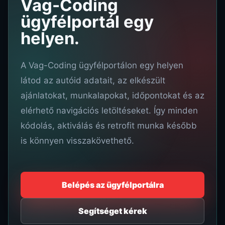
Vag-Coding
ügyfélportál egy
helyen.
A Vag-Coding ügyfélportálon egy helyen
látod az autóid adatait, az elkészült
ajánlatokat, munkalapokat, időpontokat és az
elérhető navigációs letöltéseket. Így minden
kódolás, aktiválás és retrofit munka később
is könnyen visszakövethető.
Belépés az ügyfélportálra
Segítséget kérek